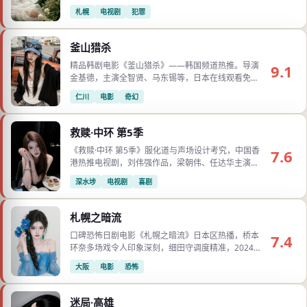
10月19日更新，日剧大全免费看维护日本在线观看
札幌
电视剧
犯罪
免费大全电视剧片库。
釜山猎杀
精品韩剧电影《釜山猎杀》——韩国频道热推。导演
9.1
金基德，主演全智贤、马东锡等，日本在线观看免费
大全电视剧在线首选片单。
仁川
电影
奇幻
救赎·中环 第5季
《救赎·中环 第5季》服化道与声场设计考究，中国香
7.6
港热推电视剧，刘伟强作品，梁朝伟、任达华主演，
2018年8月21日上线日本在线观看免费大全电视剧。
深水埗
电视剧
喜剧
札幌之暗流
口碑恐怖日剧电影《札幌之暗流》日本区热播，桥本
7.4
环奈多场戏令人印象深刻，细田守调度精准，2024
年4月8日上线日本在线观看免费大全电视剧完整版。
大阪
电影
恐怖
迷局·高雄