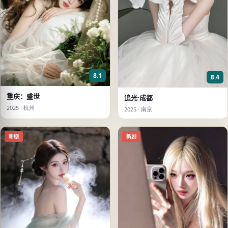
8.1
8.4
重庆：盛世
追光·成都
2025
·
杭州
2025
·
南京
新剧
新剧