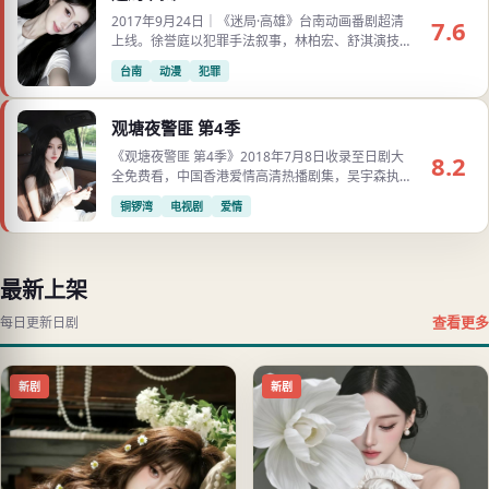
2017年9月24日｜《迷局·高雄》台南动画番剧超清
7.6
上线。徐誉庭以犯罪手法叙事，林柏宏、舒淇演技在
线，日本在线观看免费大全电视剧即开即播。
台南
动漫
犯罪
观塘夜警匪 第4季
《观塘夜警匪 第4季》2018年7月8日收录至日剧大
8.2
全免费看，中国香港爱情高清热播剧集，吴宇森执导
任达华领衔，日本在线观看免费大全电视剧无需注册
铜锣湾
电视剧
爱情
即播。
最新上架
查看更多
每日更新日剧
新剧
新剧