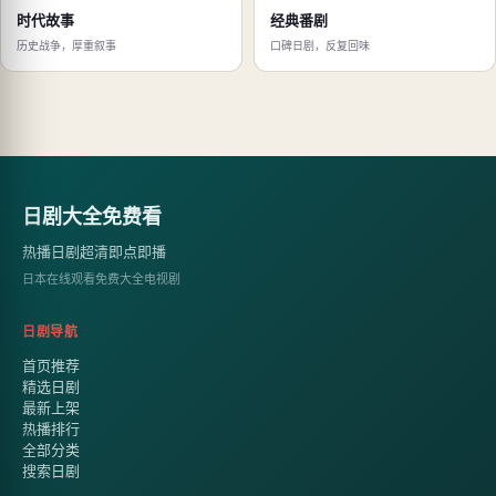
时代故事
经典番剧
历史战争，厚重叙事
口碑日剧，反复回味
日剧大全免费看
热播日剧超清即点即播
日本在线观看免费大全电视剧
日剧导航
首页推荐
精选日剧
最新上架
热播排行
全部分类
搜索日剧